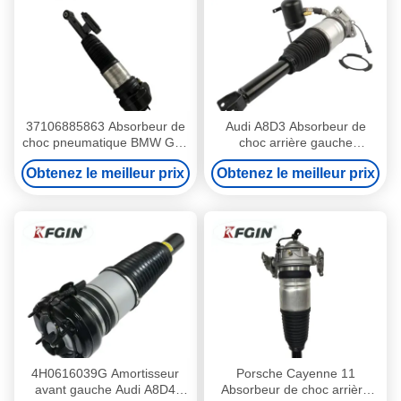
37106885863 Absorbeur de
Audi A8D3 Absorbeur de
choc pneumatique BMW G38
choc arrière gauche
Absorbeur de choc arrière
4E0616001N Absorbeur de
Obtenez le meilleur prix
Obtenez le meilleur prix
gauche compact
choc hydraulique
4H0616039G Amortisseur
Porsche Cayenne 11
avant gauche Audi A8D4
Absorbeur de choc arrière