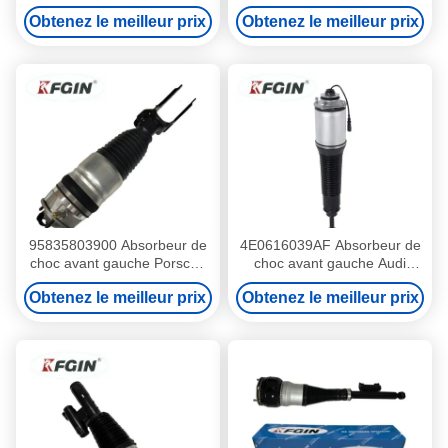
Amortisseur automatique
gauche 95835801950 Facile
Obtenez le meilleur prix
Obtenez le meilleur prix
polyvalent
à installer
95835803900 Absorbeur de
4E0616039AF Absorbeur de
choc avant gauche Porsche
choc avant gauche Audi
Cayenne 17 pour suspension
A8D3 Aluminium en
Obtenez le meilleur prix
Obtenez le meilleur prix
pneumatique
caoutchouc et acier