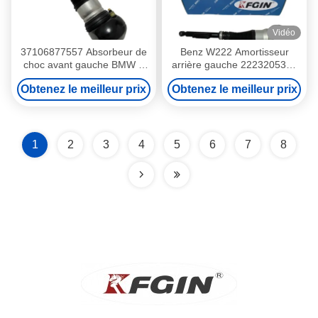
Vidéo
37106877557 Absorbeur de
Benz W222 Amortisseur
choc avant gauche BMW 7
arrière gauche 2223205313
Pièces de suspension
Amortisseur de suspension
Obtenez le meilleur prix
Obtenez le meilleur prix
automobile haute précision
de voiture
1
2
3
4
5
6
7
8