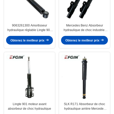
9063261300 Amortisseur
Mercedes Benz Absorbeur
hydraulique réglable Lingte 906
hydraulique de choc industriel
Amortisseur Mercedes Benz
Lingte 906 Absorbeur de choc de
soutènement du moteur avant
Obtenez le meilleur prix
Obtenez le meilleur prix
Lingte 901 moteur avant
SLK R171 Absorbeur de choc
absorbeur de choc hydraulique
hydraulique arrière Mercedes
Benz Haute efficacité