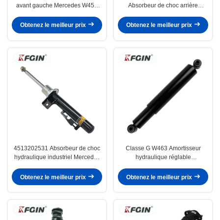
avant gauche Mercedes W453
Absorbeur de choc arrière
résistant à la corrosion
gauche Résistance à la corrosion
Léger
Obtenez le meilleur prix
Obtenez le meilleur prix
4513202531 Absorbeur de choc
Classe G W463 Amortisseur
hydraulique industriel Mercedes
hydraulique réglable
W451 Absorbeur de choc à
0063230200 Amortisseur
traction
automobile
Obtenez le meilleur prix
Obtenez le meilleur prix