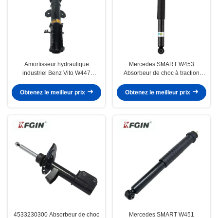
Amortisseur hydraulique
Mercedes SMART W453
industriel Benz Vito W447
Absorbeur de choc à traction
4473205538 Amortisseur moteur
arrière 4533260400 Type
avant
hydraulique
Obtenez le meilleur prix
Obtenez le meilleur prix
4533230300 Absorbeur de choc
Mercedes SMART W451