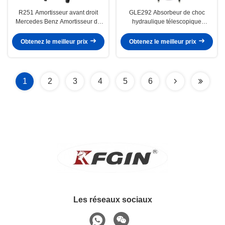
R251 Amortisseur avant droit
GLE292 Absorbeur de choc
Mercedes Benz Amortisseur de
hydraulique télescopique
voiture de classe R
2923200600 Absorbeur de choc
automatique
Obtenez le meilleur prix
Obtenez le meilleur prix
1
2
3
4
5
6
Les réseaux sociaux