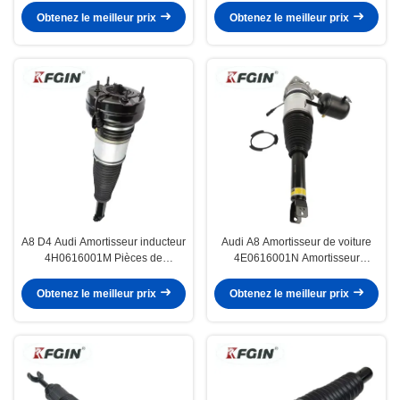
suspension pneumatique
Obtenez le meilleur prix
Obtenez le meilleur prix
A8 D4 Audi Amortisseur inducteur
Audi A8 Amortisseur de voiture
4H0616001M Pièces de
4E0616001N Amortisseur
suspension automobile
automobile caoutchouc acier
aluminium
Obtenez le meilleur prix
Obtenez le meilleur prix