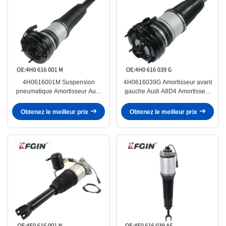
4H0616001M Suspension
4H0616039G Amortisseur avant
pneumatique Amortisseur Audi
gauche Audi A8D4 Amortisseur
A8D4 Efficacité énergétique
automatique polyvalent
Haute résistance
Obtenez le meilleur prix
Obtenez le meilleur prix