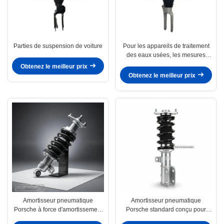
Parties de suspension de voiture
Pour les appareils de traitement
des eaux usées, les mesures
suivantes doivent être
Obtenez le meilleur prix
appliquées:
Obtenez le meilleur prix
Amortisseur pneumatique
Amortisseur pneumatique
Porsche à force d'amortissement
Porsche standard conçu pour
réglable, système de suspension
offrir une absorption constante