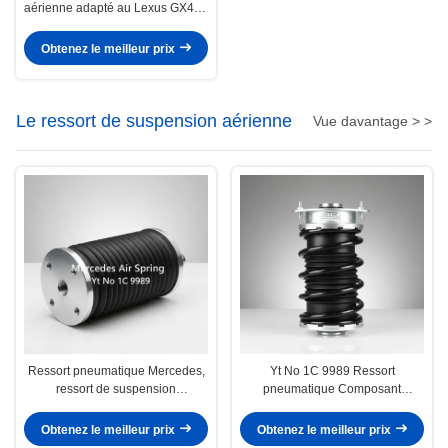
aérienne adapté au Lexus GX470
Toyota Prado Construction
robuste Stabilité améliorée du
Obtenez le meilleur prix
véhicule
Le ressort de suspension aérienne
Vue davantage > >
Ressort pneumatique Mercedes,
Yt No 1C 9989 Ressort
ressort de suspension
pneumatique Composant
pneumatique YT No 1C 9989,
Référence No 2113200728
pièce de rechange pour
2113200828 Conçu pour
Obtenez le meilleur prix
Obtenez le meilleur prix
suspension de véhicule utilitaire
améliorer le confort de conduite