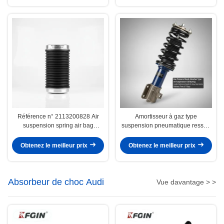
et la tenue de route
Référence n° 2113200828 Air
Amortisseur à gaz type
suspension spring air bag
suspension pneumatique ressort
suspension spring conçue pour
hélicoïdal performance durable
une durabilité et des
adapté aux véhicules lourds délai
Obtenez le meilleur prix
Obtenez le meilleur prix
performances de la suspension
de livraison 3-7 jours
Absorbeur de choc Audi
Vue davantage > >