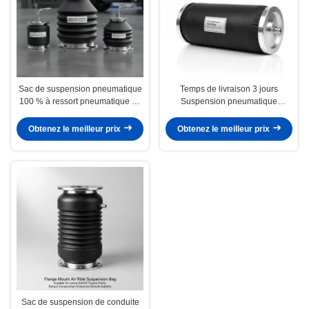
Sac de suspension pneumatique
Temps de livraison 3 jours
100 % à ressort pneumatique en
Suspension pneumatique
plusieurs tailles adaptées aux
Sacoche à ressort Pression de
exigences du véhicule pour une
fonctionnement 30-150 Psi Taille
Obtenez le meilleur prix
Obtenez le meilleur prix
durabilité accrue
OEM Tailles standard Convient
pour les véhicules lourds
Sac de suspension de conduite