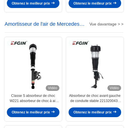
pneumatique, numéro d'origine
des chocs et une meilleure tenue
Obtenez le meilleur prix
Obtenez le meilleur prix
97033306107, conçu avec
de route pour les voitures
précision pour un roulement
Porsche
optimal
Amortisseur de l'air de Mercedes
Vue davantage > >
Benz
Vidéo
Vidéo
Classe S absorbeur de choc
Absorbeur de choc avant gauche
W221 absorbeur de choc à air
de conduite stable 2213200438
arrière inducteur haute stabilité
Résistance à la corrosion
Obtenez le meilleur prix
Obtenez le meilleur prix