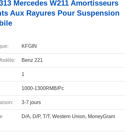
313 Mercedes W211 Amortisseurs
nts Aux Rayures Pour Suspension
ile
que:
KFGIN
odèle:
Benz 221
1
1000-1300RMB/Pc
aison:
3-7 jours
e
D/A, D/P, T/T, Western Union, MoneyGram