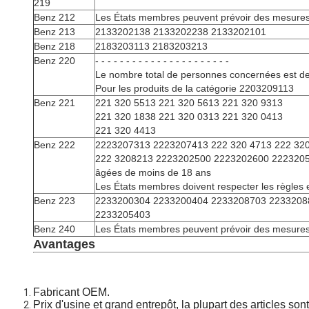
219
Benz 212
Les États membres peuvent prévoir des mesur
Benz 213
2133202138 2133202238 2133202101
Benz 218
2183203113 2183203213
Benz 220
- - - - - - - - - - - - - - - - - - - - - -
Le nombre total de personnes concernées est de
Pour les produits de la catégorie 2203209113
Benz 221
221 320 5513 221 320 5613 221 320 9313
221 320 1838 221 320 0313 221 320 0413
221 320 4413
Benz 222
2223207313 2223207413 222 320 4713 222 320
222 3208213 2223202500 2223202600 2223205
âgées de moins de 18 ans
Les États membres doivent respecter les règles e
Benz 223
2233200304 2233200404 2233208703 2233208
2233205403
Benz 240
Les États membres peuvent prévoir des mesures 
Avantages
Fabricant OEM.
Prix d'usine et grand entrepôt, la plupart des articles son