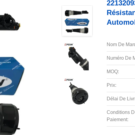
2213209
Résista
Automob
Nom De Mar
Numéro De M
MOQ:
Prix:
Délai De Livr
Conditions D
Paiement: