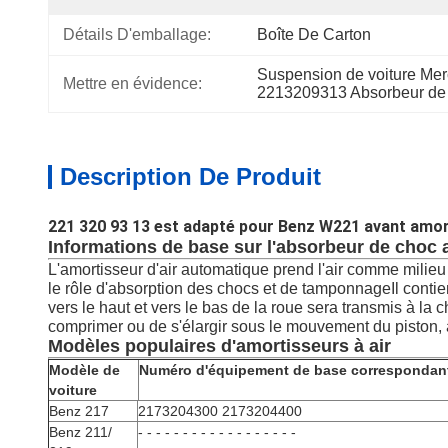
Détails D'emballage:
Boîte De Carton
Suspension de voiture Me
Mettre en évidence:
2213209313 Absorbeur de 
Description De Produit
221 320 93 13 est adapté pour Benz W221 avant amort
Informations de base sur l'absorbeur de choc 
L'amortisseur d'air automatique prend l'air comme milieu de
le rôle d'absorption des chocs et de tamponnageIl conti
vers le haut et vers le bas de la roue sera transmis à la 
comprimer ou de s'élargir sous le mouvement du piston, a
Modèles populaires d'amortisseurs à air
Modèle de
Numéro d'équipement de base correspondan
voiture
Benz 217
2173204300 2173204400
Benz 211/
- - - - - - - - - - - - - - - - - -