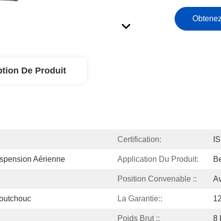
Obtenez
ption De Produit
Certification:
I
spension Aérienne
Application Du Produit:
B
Position Convenable ::
Av
outchouc
La Garantie::
12
Poids Brut ::
8 