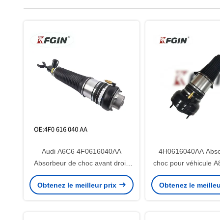
Audi A6C6 4F0616040AA
4H0616040AA Abso
Absorbeur de choc avant droit,
choc pour véhicule A
isolant thermique résistant à
de suspension ava
Obtenez le meilleur prix
Obtenez le meilleu
l'érosion
fonctionnant de mani