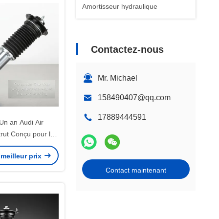
Amortisseur hydraulique
Contactez-nous
Mr. Michael
158490407@qq.com
17889444591
Un an Audi Air
rut Conçu pour les
 offrant un soutien
meilleur prix
pension et une
e maniabilité
Contact maintenant