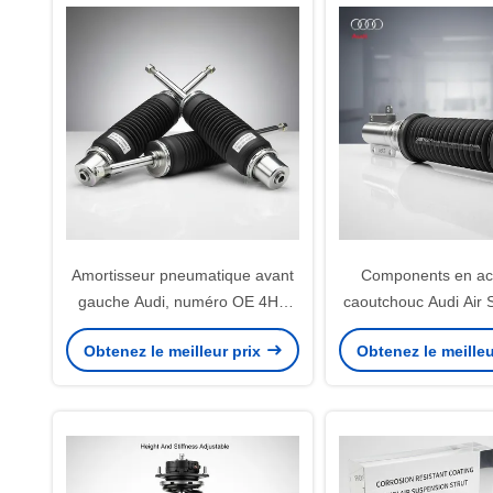
Amortisseur pneumatique avant
Components en aci
gauche Audi, numéro OE 4H0
caoutchouc Audi Air 
616 040AA R 4H0 616 039AA L,
Strut Convient pour
Obtenez le meilleur prix
Obtenez le meilleu
composant automobile OEM 4M0
Fournissant une m
616 039 AC durable
stabilité