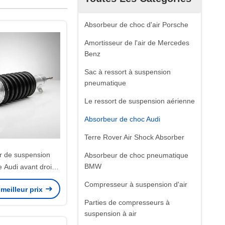
Absorbeur de choc d'air Porsche
Amortisseur de l'air de Mercedes
Benz
Sac à ressort à suspension
pneumatique
Le ressort de suspension aérienne
Absorbeur de choc Audi
Terre Rover Air Shock Absorber
r de suspension
Absorbeur de choc pneumatique
BMW
 Audi avant droit
teur et en rigidité,
Compresseur à suspension d'air
meilleur prix
echange durable
Parties de compresseurs à
conduite souple et
suspension à air
de route précise