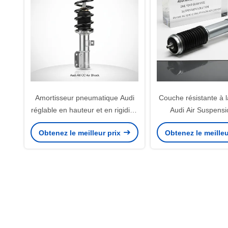
Amortisseur pneumatique Audi
Couche résistante à l
réglable en hauteur et en rigidité,
Audi Air Suspensi
conçu pour l'Audi A6C6, numéro
solution de suspensi
Obtenez le meilleur prix
Obtenez le meilleu
OEM variant selon le modèle,
de garantie améliorant 
offrant confort et contrôle
du véhicule et le co
passagers