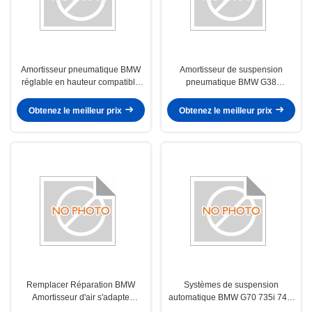
Amortisseur pneumatique BMW
Amortisseur de suspension
réglable en hauteur compatible
pneumatique BMW G38
avec BMW G70 735i 740i 740d
Amortisseur pneumatique de
Composant de suspension de
suspension BMW offrant une
Obtenez le meilleur prix
Obtenez le meilleur prix
remplacement
construction durable et une
absorption des chocs pour les
modèles BMW
Remplacer Réparation BMW
Systèmes de suspension
Amortisseur d'air s'adapte
automatique BMW G70 735i 740i
Cadillac SLS Sayway 2019 2020
740d Pièces de rechange pour