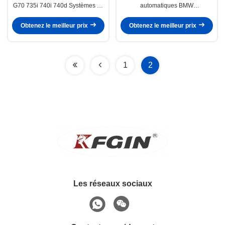
G70 735i 740i 740d Systèmes de
automatiques BMW
suspension automatique
Remplacement de suspension
Compatible avec les années
par choc aérien Compatible avec
Obtenez le meilleur prix
Obtenez le meilleur prix
2019 2022 Amortisseur
plusieurs modèles BMW Durable
pneumatique BMW
et performante
1
2
Les réseaux sociaux