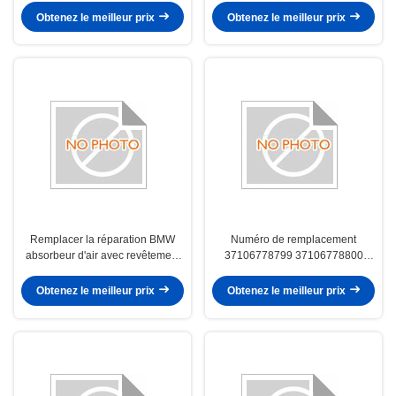
2021 2022 Modèles
amortisseurs pneumatiques BMW
Obtenez le meilleur prix
Obtenez le meilleur prix
Remplacement de suspension
pour une conduite souple et une
durable
durabilité
Remplacer la réparation BMW
Numéro de remplacement
absorbeur d'air avec revêtement
37106778799 37106778800
résistant à la corrosion Parfait
Amortisseur pneumatique de
pour BMW G70 735i 740i 740d
suspension BMW Idéal pour
Obtenez le meilleur prix
Obtenez le meilleur prix
Assurer la conduite
maintenir des performances de
suspension optimales