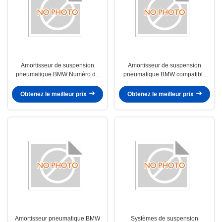
Amortisseur de suspension
Amortisseur de suspension
pneumatique BMW Numéro de
pneumatique BMW compatible
remplacement d'amortisseur
avec les modèles 2019-2022
pneumatique 37106778800
offrant une absorption supérieure
Obtenez le meilleur prix
Obtenez le meilleur prix
Compatible avec les véhicules
des chocs
BMW Confort amélioré
Amortisseur pneumatique BMW
Systèmes de suspension