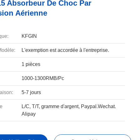
5 Absorbeur De Choc Par
ion Aérienne
que:
KFGIN
odèle:
L'exemption est accordée à l'entreprise.
1 pièces
1000-1300RMB/Pc
aison:
5-7 jours
e
L/C, T/T, gramme d'argent, Paypal.Wechat.
Alipay