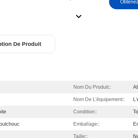
Obtenez
ption De Produit
Nom Du Produit::
A
Nom De L'équipement::
L'
ite
Condition::
To
outchouc
Emballage::
Em
Taille::
N