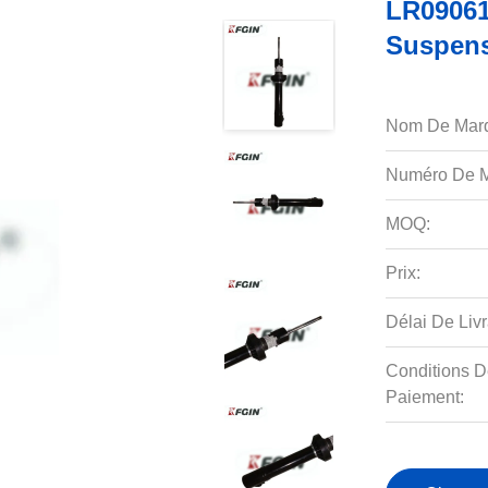
LR09061
Suspens
Nom De Mar
Numéro De M
MOQ:
Prix:
Délai De Livr
Conditions D
Paiement: