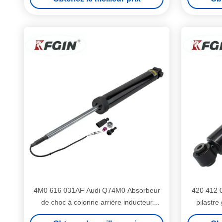
4M0 616 031AF Audi Q74M0 Absorbeur
420 412 
de choc à colonne arrière inducteur
pilastre
Absorbeur de choc hydraulique 4M0 616
Amortisse