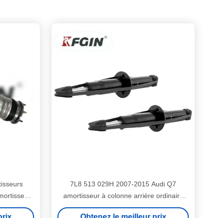
isseurs
7L8 513 029H 2007-2015 Audi Q7
mortisseur
amortisseur à colonne arrière ordinaire
amortisseur hydraulique
prix
Obtenez le meilleur prix