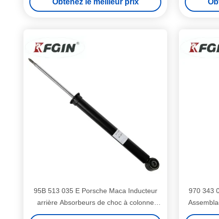
Obtenez le meilleur prix
Obt
031T
95B 513 035 E Porsche Maca Inducteur
970 343 
arrière Absorbeurs de choc à colonne
Assemblag
gauche et droite Absorbeurs de choc
de choc