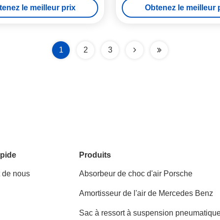
enez le meilleur prix
Obtenez le meilleur 
choc absorbeur de choc hydra
323 3000
1
2
3
pide
Produits
t de nous
Absorbeur de choc d'air Porsche
Amortisseur de l'air de Mercedes Benz
Sac à ressort à suspension pneumatiqu