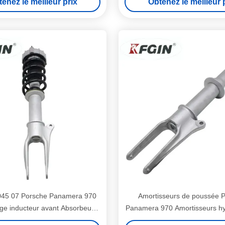
enez le meilleur prix
Obtenez le meilleur 
420 412 020AJ
hydrauliques
045 07 Porsche Panamera 970
Amortisseurs de poussée 
e inducteur avant Absorbeurs
Panamera 970 Amortisseurs hy
 à colonne gauche et droite
97034304504