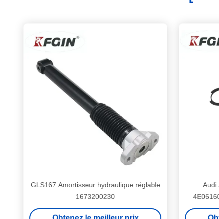
GLS167 Amortisseur hydraulique réglable
Audi 
1673200230
4E06160
cao
Obtenez le meilleur prix
Obt