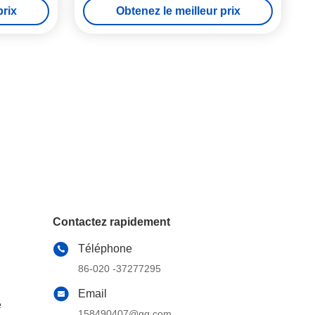
prix
Obtenez le meilleur prix
ulique 246
Contactez rapidement
Téléphone
86-020 -37277295
Email
e
158490407@qq.com