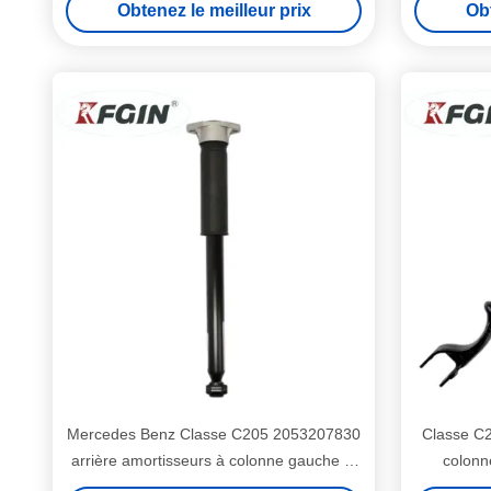
Obtenez le meilleur prix
Obt
hydrauliques
Absor
Mercedes Benz Classe C205 2053207830
Classe C
arrière amortisseurs à colonne gauche et
colonn
droite amortisseurs hydrauliques
a