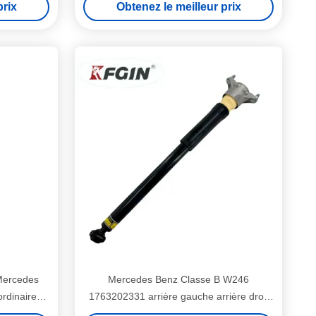
prix
Obtenez le meilleur prix
Absorbeurs de choc hydrauliques
Mercedes
Mercedes Benz Classe B W246
rdinaire
1763202331 arrière gauche arrière droit
orbeur de
pilier amortisseur amortisseur hydraulique