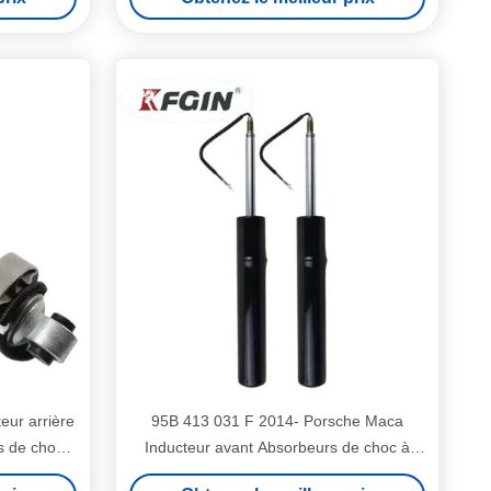
ur arrière
95B 413 031 F 2014- Porsche Maca
s de choc à
Inducteur avant Absorbeurs de choc à
de choc
colonne gauche et droite Absorbeurs de