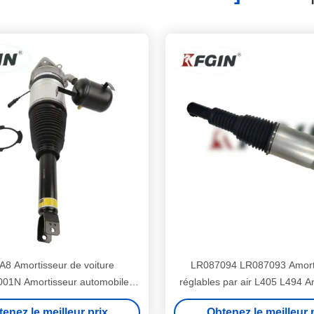
A8 Amortisseur de voiture
LR087094 LR087093 Amort
01N Amortisseur automobile
réglables par air L405 L494 A
utchouc acier aluminium
automobile
enez le meilleur prix
Obtenez le meilleur 