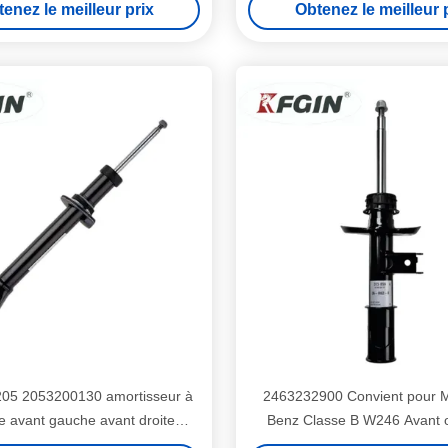
enez le meilleur prix
Obtenez le meilleur 
beurs de choc hydrauliques
205 2053200130 amortisseur à
2463232900 Convient pour 
e avant gauche avant droite
Benz Classe B W246 Avant o
mortisseur hydraulique
gauche avant droit pilier abs