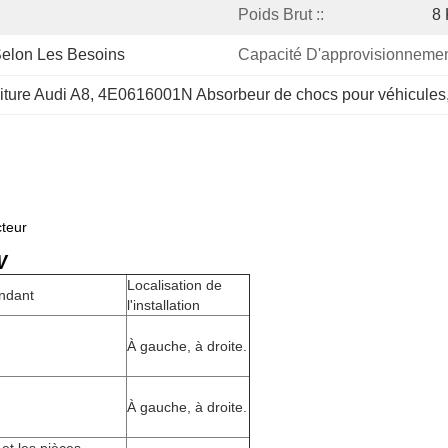
Poids Brut ::
8 
elon Les Besoins
Capacité D'approvisionnemen
iture Audi A8
, 
4E0616001N Absorbeur de chocs pour véhicules
cteur
W
Localisation de
ndant
l'installation
À gauche, à droite.
À gauche, à droite.