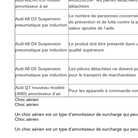
Audi A6L/A7/C8 nouvel
4K0616039F: les pièces détachées 
amortisseur à air
détachées
Le nombre de personnes concernée
Audi A8 D3 Suspension
de prévention et de lutte contre la p
pneumatique par induction
valeur ajoutée de l'aide.
Audi A8 D4 Suspension
Le produit doit être présenté dans
pneumatique par induction
qualité supérieure.
Audi A8 D5 Suspension
Les pièces détachées ne doivent pas
pneumatique par induction
pour le transport de marchandises.
Audi Q7 nouveau modèle
Pour les appareils à commande nu
(4M0) amortisseur d'air
Choc aérien
Choc aérien
Un choc aérien est un type d'amortisseur de surcharge qui peut
Choc aérien
Un choc aérien est un type d'amortisseur de surcharge qui peut