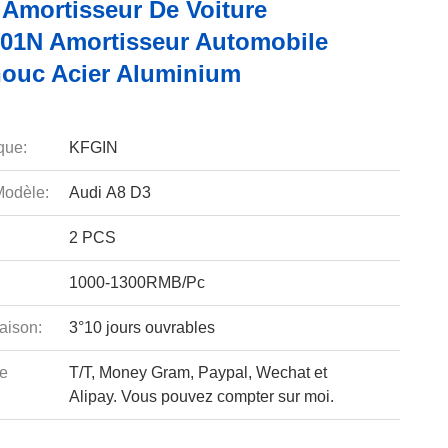
 Amortisseur De Voiture
01N Amortisseur Automobile
ouc Acier Aluminium
que:
KFGIN
odèle:
Audi A8 D3
2 PCS
1000-1300RMB/Pc
aison:
3°10 jours ouvrables
e
T/T, Money Gram, Paypal, Wechat et
Alipay. Vous pouvez compter sur moi.