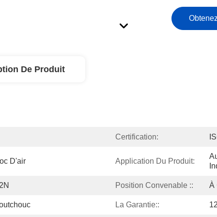
Obtenez
ption De Produit
Certification:
I
Au
c D'air
Application Du Produit:
In
02N
Position Convenable ::
À 
outchouc
La Garantie::
12