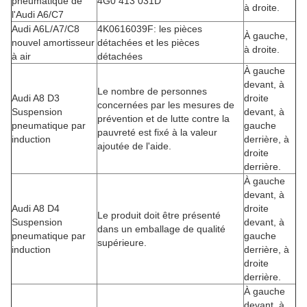
pneumatique de
4G0 413 031D
à droite.
l'Audi A6/C7
Audi A6L/A7/C8
4K0616039F: les pièces
À gauche,
nouvel amortisseur
détachées et les pièces
à droite.
à air
détachées
À gauche
devant, à
Le nombre de personnes
Audi A8 D3
droite
concernées par les mesures de
Suspension
devant, à
prévention et de lutte contre la
pneumatique par
gauche
pauvreté est fixé à la valeur
induction
derrière, à
ajoutée de l'aide.
droite
derrière.
À gauche
devant, à
Audi A8 D4
droite
Le produit doit être présenté
Suspension
devant, à
dans un emballage de qualité
pneumatique par
gauche
supérieure.
induction
derrière, à
droite
derrière.
À gauche
devant, à