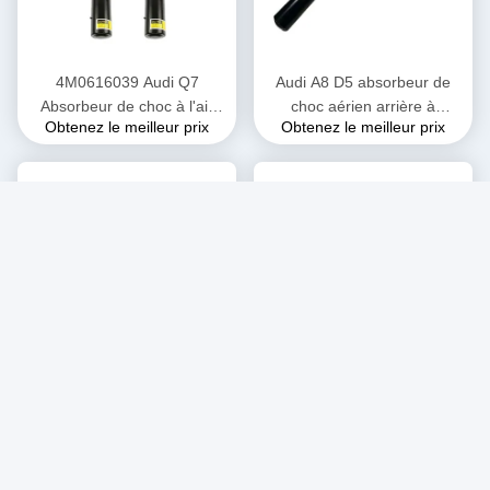
4M0616039 Audi Q7
Audi A8 D5 absorbeur de
Absorbeur de choc à l'air
choc aérien arrière à
Obtenez le meilleur prix
Obtenez le meilleur prix
avant à gauche
induction
D5 Absorbeur de choc Audi
4H0616039G Amortisseurs
inducteur 4H0616001M
réglables à l'air Audi D4
Obtenez le meilleur prix
Obtenez le meilleur prix
Absorbeur de choc en
Pièces de suspension