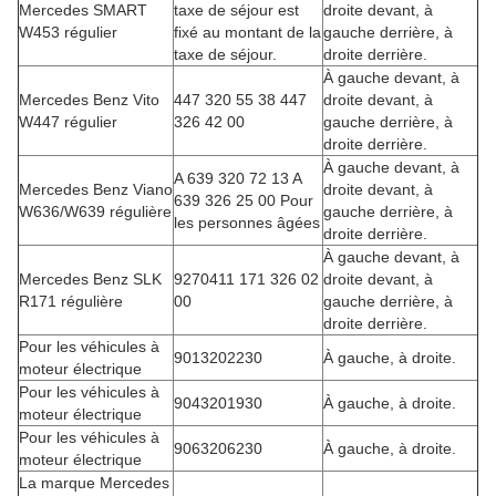
Mercedes SMART
taxe de séjour est
droite devant, à
W453 régulier
fixé au montant de la
gauche derrière, à
taxe de séjour.
droite derrière.
À gauche devant, à
Mercedes Benz Vito
447 320 55 38 447
droite devant, à
W447 régulier
326 42 00
gauche derrière, à
droite derrière.
À gauche devant, à
A 639 320 72 13 A
Mercedes Benz Viano
droite devant, à
639 326 25 00 Pour
W636/W639 régulière
gauche derrière, à
les personnes âgées
droite derrière.
À gauche devant, à
Mercedes Benz SLK
9270411 171 326 02
droite devant, à
R171 régulière
00
gauche derrière, à
droite derrière.
Pour les véhicules à
9013202230
À gauche, à droite.
moteur électrique
Pour les véhicules à
9043201930
À gauche, à droite.
moteur électrique
Pour les véhicules à
9063206230
À gauche, à droite.
moteur électrique
La marque Mercedes