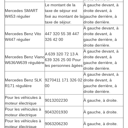
Le montant de la
À gauche devant, à
Mercedes SMART
taxe de séjour est
droite devant, à
W453 régulier
fixé au montant de la
gauche derrière, à
taxe de séjour.
droite derrière.
À gauche devant, à
Mercedes Benz Vito
447 320 55 38 447
droite devant, à
W447 régulier
326 42 00
gauche derrière, à
droite derrière.
À gauche devant, à
A 639 320 72 13 A
Mercedes Benz Viano
droite devant, à
639 326 25 00 Pour
W636/W639 régulière
gauche derrière, à
les personnes âgées
droite derrière.
À gauche devant, à
Mercedes Benz SLK
9270411 171 326 02
droite devant, à
R171 régulière
00
gauche derrière, à
droite derrière.
Pour les véhicules à
9013202230
À gauche, à droite.
moteur électrique
Pour les véhicules à
9043201930
À gauche, à droite.
moteur électrique
Pour les véhicules à
9063206230
À gauche, à droite.
moteur électrique