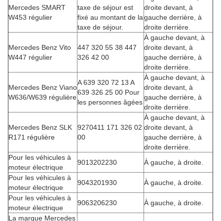
Mercedes SMART
taxe de séjour est
droite devant, à
W453 régulier
fixé au montant de la
gauche derrière, à
taxe de séjour.
droite derrière.
À gauche devant, à
Mercedes Benz Vito
447 320 55 38 447
droite devant, à
W447 régulier
326 42 00
gauche derrière, à
droite derrière.
À gauche devant, à
A 639 320 72 13 A
Mercedes Benz Viano
droite devant, à
639 326 25 00 Pour
W636/W639 régulière
gauche derrière, à
les personnes âgées
droite derrière.
À gauche devant, à
Mercedes Benz SLK
9270411 171 326 02
droite devant, à
R171 régulière
00
gauche derrière, à
droite derrière.
Pour les véhicules à
9013202230
À gauche, à droite.
moteur électrique
Pour les véhicules à
9043201930
À gauche, à droite.
moteur électrique
Pour les véhicules à
9063206230
À gauche, à droite.
moteur électrique
La marque Mercedes