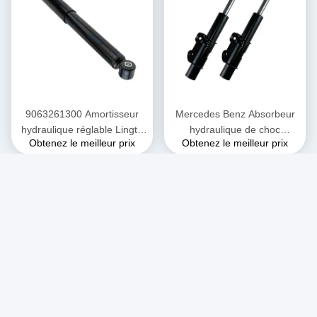
9063261300 Amortisseur
Mercedes Benz Absorbeur
hydraulique réglable Lingte
hydraulique de choc
Obtenez le meilleur prix
Obtenez le meilleur prix
906 Amortisseur Mercedes
industriel Lingte 906
Benz
Absorbeur de choc de
soutènement du moteur
avant