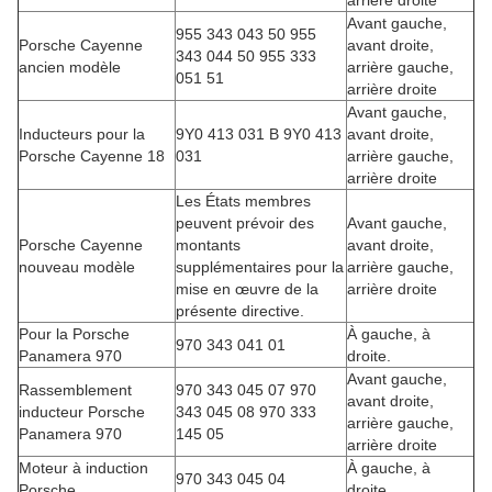
arrière droite
Avant gauche,
955 343 043 50 955
Porsche Cayenne
avant droite,
343 044 50 955 333
ancien modèle
arrière gauche,
051 51
arrière droite
Avant gauche,
Inducteurs pour la
9Y0 413 031 B 9Y0 413
avant droite,
Porsche Cayenne 18
031
arrière gauche,
arrière droite
Les États membres
peuvent prévoir des
Avant gauche,
Porsche Cayenne
montants
avant droite,
nouveau modèle
supplémentaires pour la
arrière gauche,
mise en œuvre de la
arrière droite
présente directive.
Pour la Porsche
À gauche, à
970 343 041 01
Panamera 970
droite.
Avant gauche,
Rassemblement
970 343 045 07 970
avant droite,
inducteur Porsche
343 045 08 970 333
arrière gauche,
Panamera 970
145 05
arrière droite
Moteur à induction
À gauche, à
970 343 045 04
Porsche
droite.