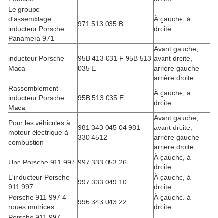
Le groupe
d'assemblage
À gauche, à
971 513 035 B
inducteur Porsche
droite.
Panamera 971
Avant gauche,
inducteur Porsche
95B 413 031 F 95B 513
avant droite,
Maca
035 E
arrière gauche,
arrière droite
Rassemblement
À gauche, à
inducteur Porsche
95B 513 035 E
droite.
Maca
Avant gauche,
Pour les véhicules à
981 343 045 04 981
avant droite,
moteur électrique à
330 4512
arrière gauche,
combustion
arrière droite
À gauche, à
Une Porsche 911 997
997 333 053 26
droite.
L'inducteur Porsche
À gauche, à
997 333 049 10
911 997
droite.
Porsche 911 997 4
À gauche, à
996 343 043 22
roues motrices
droite.
Porsche 911 997