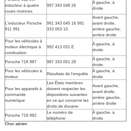
À gauche, à
inducteur à quatre
997 343 048 26
droite.
roues motrices
Avant gauche,
L'inducteur Porsche
991 343 045 16 991
avant droite,
911 991
333 053 10
arrière gauche,
arrière droite
Pour les véhicules à
À gauche, à
moteur électrique à
992 413 031 E
droite.
combustion
À gauche, à
Porsche 718 987
987 333 051 28
droite.
Pour les véhicules à
À gauche, à
Résultats de l'enquête
moteur
droite.
Les États membres
Avant gauche,
Pour les appareils à
doivent respecter les
avant droite,
commande
dispositions suivantes
arrière gauche,
numérique
en ce qui concerne les
arrière droite
droits de douane:
Le numéro de
À gauche, à
Porsche 718 982
téléphone:
droite.
Choc aérien