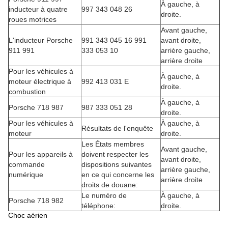
À gauche, à
inducteur à quatre
997 343 048 26
droite.
roues motrices
Avant gauche,
L'inducteur Porsche
991 343 045 16 991
avant droite,
911 991
333 053 10
arrière gauche,
arrière droite
Pour les véhicules à
À gauche, à
moteur électrique à
992 413 031 E
droite.
combustion
À gauche, à
Porsche 718 987
987 333 051 28
droite.
Pour les véhicules à
À gauche, à
Résultats de l'enquête
moteur
droite.
Les États membres
Avant gauche,
Pour les appareils à
doivent respecter les
avant droite,
commande
dispositions suivantes
arrière gauche,
numérique
en ce qui concerne les
arrière droite
droits de douane:
Le numéro de
À gauche, à
Porsche 718 982
téléphone:
droite.
Choc aérien