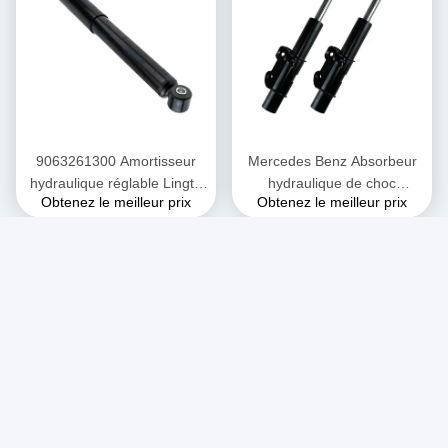
9063261300 Amortisseur
Mercedes Benz Absorbeur
hydraulique réglable Lingte
hydraulique de choc
Obtenez le meilleur prix
Obtenez le meilleur prix
906 Amortisseur Mercedes
industriel Lingte 906
Benz
Absorbeur de choc de
soutènement du moteur
avant