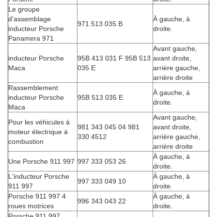
Le groupe
d'assemblage
À gauche, à
971 513 035 B
inducteur Porsche
droite.
Panamera 971
Avant gauche,
inducteur Porsche
95B 413 031 F 95B 513
avant droite,
Maca
035 E
arrière gauche,
arrière droite
Rassemblement
À gauche, à
inducteur Porsche
95B 513 035 E
droite.
Maca
Avant gauche,
Pour les véhicules à
981 343 045 04 981
avant droite,
moteur électrique à
330 4512
arrière gauche,
combustion
arrière droite
À gauche, à
Une Porsche 911 997
997 333 053 26
droite.
L'inducteur Porsche
À gauche, à
997 333 049 10
911 997
droite.
Porsche 911 997 4
À gauche, à
996 343 043 22
roues motrices
droite.
Porsche 911 997