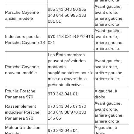
arrière droite
Avant gauche,
955 343 043 50 955
Porsche Cayenne
avant droite,
343 044 50 955 333
ancien modèle
arrière gauche,
051 51
arrière droite
Avant gauche,
Inducteurs pour la
9Y0 413 031 B 9Y0 413
avant droite,
Porsche Cayenne 18
031
arrière gauche,
arrière droite
Les États membres
peuvent prévoir des
Avant gauche,
Porsche Cayenne
montants
avant droite,
nouveau modèle
supplémentaires pour la
arrière gauche,
mise en œuvre de la
arrière droite
présente directive.
Pour la Porsche
À gauche, à
970 343 041 01
Panamera 970
droite.
Avant gauche,
Rassemblement
970 343 045 07 970
avant droite,
inducteur Porsche
343 045 08 970 333
arrière gauche,
Panamera 970
145 05
arrière droite
Moteur à induction
À gauche, à
970 343 045 04
Porsche
droite.