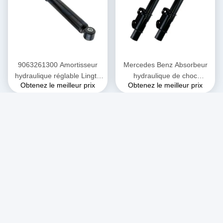
9063261300 Amortisseur
Mercedes Benz Absorbeur
hydraulique réglable Lingte
hydraulique de choc
Obtenez le meilleur prix
Obtenez le meilleur prix
906 Amortisseur Mercedes
industriel Lingte 906
Benz
Absorbeur de choc de
soutènement du moteur
avant
Lingte 901 moteur avant
SLK R171 Absorbeur de