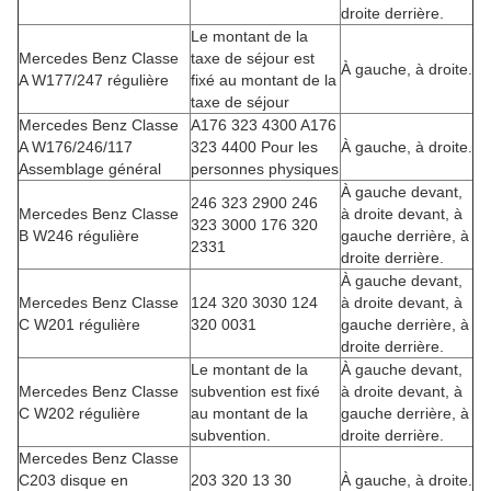
droite derrière.
Le montant de la
Mercedes Benz Classe
taxe de séjour est
À gauche, à droite.
A W177/247 régulière
fixé au montant de la
taxe de séjour
Mercedes Benz Classe
A176 323 4300 A176
A W176/246/117
323 4400 Pour les
À gauche, à droite.
Assemblage général
personnes physiques
À gauche devant,
246 323 2900 246
Mercedes Benz Classe
à droite devant, à
323 3000 176 320
B W246 régulière
gauche derrière, à
2331
droite derrière.
À gauche devant,
Mercedes Benz Classe
124 320 3030 124
à droite devant, à
C W201 régulière
320 0031
gauche derrière, à
droite derrière.
Le montant de la
À gauche devant,
Mercedes Benz Classe
subvention est fixé
à droite devant, à
C W202 régulière
au montant de la
gauche derrière, à
subvention.
droite derrière.
Mercedes Benz Classe
C203 disque en
203 320 13 30
À gauche, à droite.