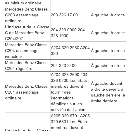
aluminium ordinaire
Mercedes Benz Classe
C203 assemblage
203 326 17 00
À gauche, à droite.
ordinaire
L'inducteur de la Classe
204 323 0900 204
C de Mercedes Benz
À gauche, à droite.
323 1000
C204/207
Mercedes Benz Classe
A204 320 2930 A204
C204 assemblage
À gauche, à droite.
320
inducteur
Mercedes Benz Classe
204 323 2400
À gauche, à droite.
C204 régulière
A204 323 2600 204
326 0200 Les États
À gauche devant,
Mercedes Benz Classe
membres doivent
à droite devant, à
C204 assemblage
fournir des
gauche derrière, à
ordinaire
informations
droite derrière.
détaillées sur les
activités de l'Union.
A205 320 6701 A205
320 6801 Les États
membres doivent
L'inducteur de la Classe