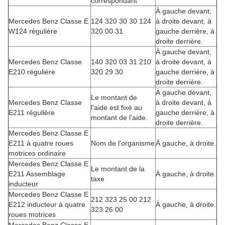
correspondant
À gauche devant,
Mercedes Benz Classe E
124 320 30 30 124
à droite devant, à
W124 régulière
320 00 31
gauche derrière, à
droite derrière.
À gauche devant,
Mercedes Benz Classe
140 320 03 31 210
à droite devant, à
E210 régulière
320 29 30
gauche derrière, à
droite derrière.
À gauche devant,
Le montant de
Mercedes Benz Classe
à droite devant, à
l'aide est fixé au
E211 régulière
gauche derrière, à
montant de l'aide.
droite derrière.
Mercedes Benz Classe E
E211 à quatre roues
Nom de l'organisme
À gauche, à droite.
motrices ordinaire
Mercedes Benz Classe E
Le montant de la
E211 Assemblage
À gauche, à droite.
taxe
inducteur
Mercedes Benz Classe E
212 323 25 00 212
E212 inducteur à quatre
À gauche, à droite.
323 26 00
roues motrices