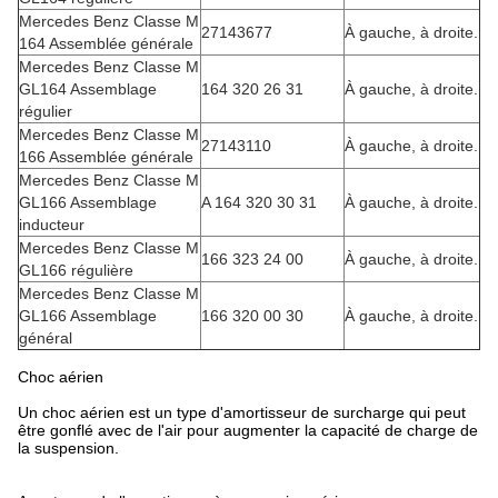
Mercedes Benz Classe M
27143677
À gauche, à droite.
164 Assemblée générale
Mercedes Benz Classe M
GL164 Assemblage
164 320 26 31
À gauche, à droite.
régulier
Mercedes Benz Classe M
27143110
À gauche, à droite.
166 Assemblée générale
Mercedes Benz Classe M
GL166 Assemblage
A 164 320 30 31
À gauche, à droite.
inducteur
Mercedes Benz Classe M
166 323 24 00
À gauche, à droite.
GL166 régulière
Mercedes Benz Classe M
GL166 Assemblage
166 320 00 30
À gauche, à droite.
général
Choc aérien
Un choc aérien est un type d'amortisseur de surcharge qui peut
être gonflé avec de l'air pour augmenter la capacité de charge de
la suspension.